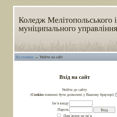
Коледж Мелітопольського і
муніципального управлінн
На головну
Увійти на сайт
→
Вхід на сайт
Увійти до сайту
Cookies
(
повинні бути дозволені у Вашому браузері)
Ім’я входу
Пароль
Пам’ятати це ім’я